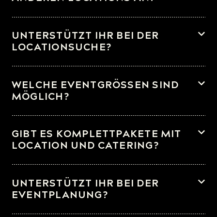
Klar, gerne kommen wir auch zu eurer Wunschlocation oder auf
euer Firmengelände.
UNTERSTÜTZT IHR BEI DER
LOCATIONSUCHE?
Das machen wir sehr gerne.
WELCHE EVENTGRÖSSEN SIND
MÖGLICH?
Die Kapazitäten der jeweiligen Locations findet ihr in der
Beschreibung.
GIBT ES KOMPLETTPAKETE MIT
LOCATION UND CATERING?
Ja, das ist natürlich möglich.
UNTERSTÜTZT IHR BEI DER
EVENTPLANUNG?