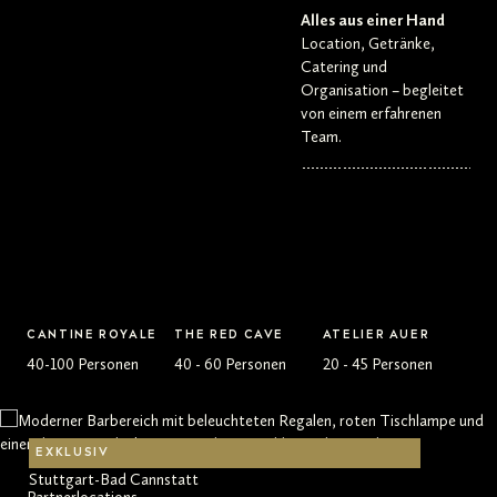
Alles aus einer Hand
Location, Getränke,
Catering und
Organisation – begleitet
von einem erfahrenen
Team.
Unsere Locations
CANTINE ROYALE
THE RED CAVE
ATELIER AUER
40-100 Personen
40 - 60 Personen
20 - 45 Personen
EXKLUSIV
EXKLUSIV
EXKLUSIV
EXKLUSIV
EXKLUSIV
Stuttgart-Bad Cannstatt
Stuttgart-Bad Cannstatt
Stuttgart-Bad Cannstatt
Stuttgart-Bad Cannstatt
Stuttgart-Bad Cannstatt