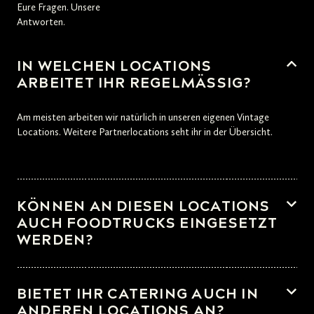
Eure Fragen. Unsere
Antworten.
IN WELCHEN LOCATIONS
ARBEITET IHR REGELMÄSSIG?
Am meisten arbeiten wir natürlich in unseren eigenen Vintage
Locations. Weitere Partnerlocations seht ihr in der Übersicht.
KÖNNEN AN DIESEN LOCATIONS
AUCH FOODTRUCKS EINGESETZT
WERDEN?
In den Vintage Locations ist dies leider nicht möglich, bei allen
anderen gelisteten Locations kann ein Foodtruck eingesetzt
BIETET IHR CATERING AUCH IN
werden.
ANDEREN LOCATIONS AN?