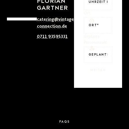
FLORIAN
GARTNER
Ort
catering@vintage-
connection.de
0711 93595331
Geplante
Personenzahl
WEITER
FAQS